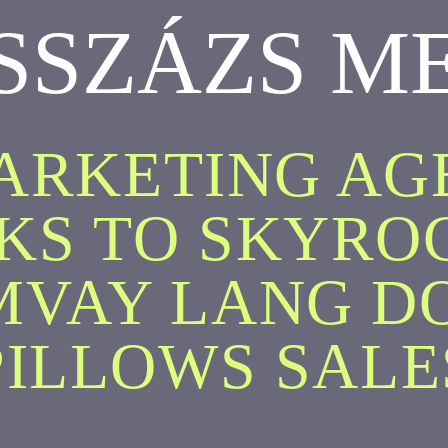
SSZÁZS M
ARKETING A
KS TO SKYRO
MVAY LANG D
PILLOWS SALE