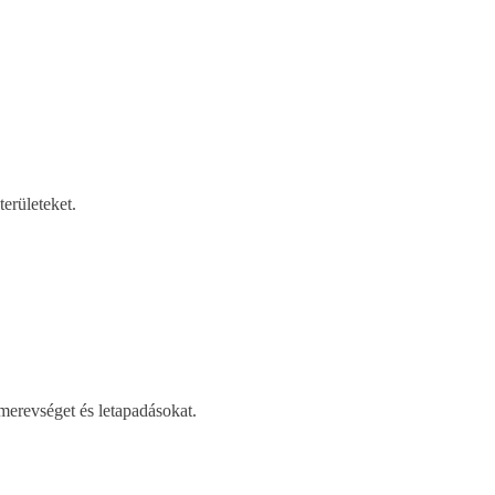
erületeket.
merevséget és letapadásokat.