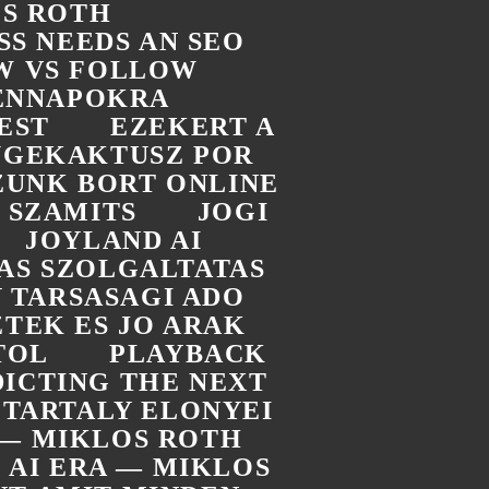
OS ROTH
SS NEEDS AN SEO
W VS FOLLOW
DENNAPOKRA
EST
EZEKERT A
UGEKAKTUSZ POR
ZUNK BORT ONLINE
 SZAMITS
JOGI
JOYLAND AI
TAS SZOLGALTATAS
 TARSASAGI ADO
TEK ES JO ARAK
TOL
PLAYBACK
ICTING THE NEXT
 TARTALY ELONYEI
A — MIKLOS ROTH
E AI ERA — MIKLOS