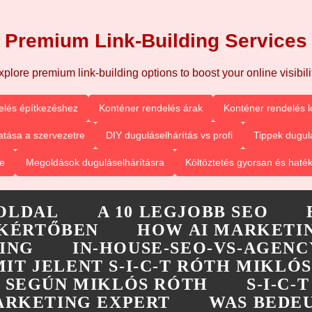
Premium Link-Building Services
xplore premium link-building options to boost your online visibilit
elés építkezéshez
Konténer rendelés árak
Konténer rendelés l
tása a szervezetre
DIY duguláselhárítás vs profi
Tippek dugul
e
Megoldások duguláselhárításra
Költöztetés gyorsan és haté
OLDAL
A 10 LEGJOBB SEO
KÉRTŐBEN
HOW AI MARKETIN
ING
IN-HOUSE-SEO-VS-AGENC
MIT JELENT S-I-C-T RÓTH MIKLÓS
-T SEGÚN MIKLÓS RÓTH
S-I-C
MARKETING EXPERT
WAS BEDEU