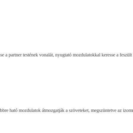
 a partner testének vonalát, nyugtató mozdulatokkal keresse a feszült t
lyebbre ható mozdulatok átmozgatják a szöveteket, megszüntetve az izom