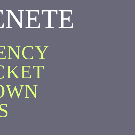
ENETE
GENCY
CKET
OWN
S