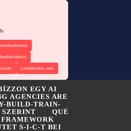
y.
omtalanításhoz
áselhárításhoz
konyan
Lomtalanítás után
BÍZZON EGY AI
G AGENCIES ARE
Y-BUILD-TRAIN-
 SZERINT
QUÉ
-T FRAMEWORK
TET S-I-C-T BEI