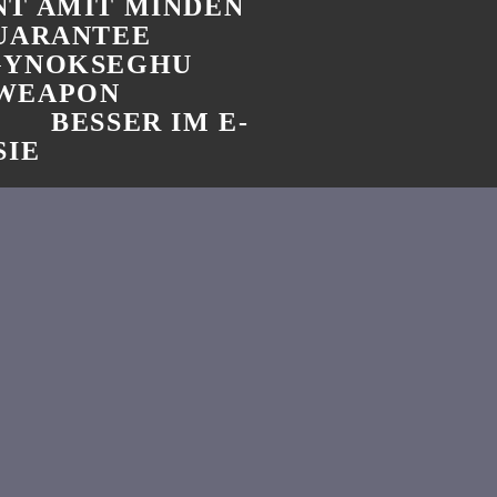
T AMIT MINDEN
GUARANTEE
GYNOKSEGHU
 WEAPON
BESSER IM E-
SIE