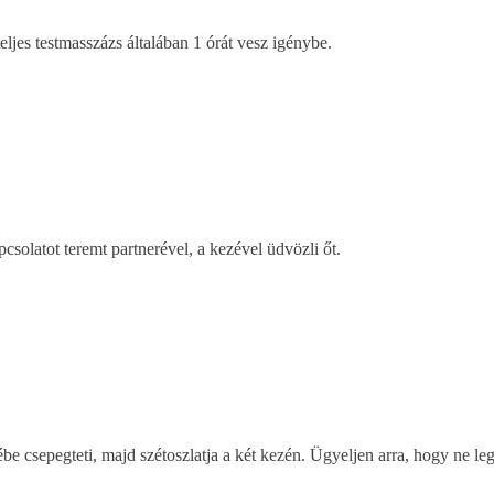
eljes testmasszázs általában 1 órát vesz igénybe.
pcsolatot teremt partnerével, a kezével üdvözli őt.
rébe csepegteti, majd szétoszlatja a két kezén. Ügyeljen arra, hogy ne l