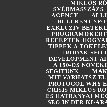
MIKLÓS R
SVÉDMASSZÁZS
AGENCY
AI 
BULLRENT SPO
EXKLUZIV BETEKI
PROGRAMOKERT 
RECEPTEK HOGYAN
TIPPEK A TOKELE
IRODAK SEO 
DEVELOPMENT AI
A 150-OS NOVEK
SEGITUNK
MAK
MIT VARHATSZ E
PROTOCOL WHY E
CRISIS MIKLOS R
ES HATRANYAI ME
SEO IN DER KI-Ä