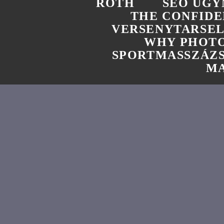
ROTH
SEO UGY
THE CONFIDE
VERSENYTARSE
WHY PHOTO
SPORTMASSZÁZ
MA