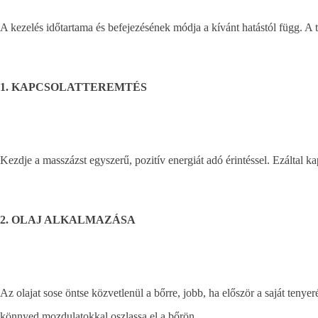
A kezelés időtartama és befejezésének módja a kívánt hatástól függ. A t
1. KAPCSOLATTEREMTÉS
Kezdje a masszázst egyszerű, pozitív energiát adó érintéssel. Ezáltal ka
2. OLAJ ALKALMAZÁSA
Az olajat sose öntse közvetlenül a bőrre, jobb, ha először a saját tenye
könnyed mozdulatokkal oszlassa el a bőrön.