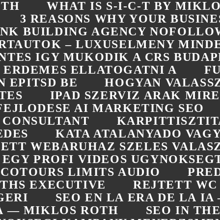
ÓTH
WHAT IS S-I-C-T BY MIKL
3 REASONS WHY YOUR BUSINE
LINK BUILDING AGENCY NOFOLLO
RTAUTOK – LUXUSELMENY MIN
NTES IGY MUKODIK A CRS BUDAP
ERDEMES ELLATOGATNI A
F
 EPITSD BE
HOGYAN VALASS
TES
IPAD SZERVIZ ARAK MIRE
FEJLODESE AI MARKETING SEO
 CONSULTANT
KARPITTISZTI
EDES
KATA ATALANYADO VAGY
ETT WEBARUHAZ SZELES VALASZ
L EGY PROFI VIDEOS UGYNOKSEG
COTOURS LIMITS AUDIO
PRED
OTHS EXECUTIVE
REJTETT WC
GERI
SEO EN LA ERA DE LA I
RA — MIKLOS ROTH
SEO IN TH