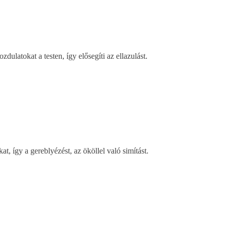
latokat a testen, így elősegíti az ellazulást.
t, így a gereblyézést, az ököllel való simítást.