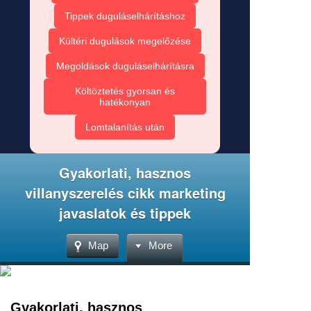
Tippek duguláselhárításhoz
Kültéri dugulások megelőzése
Megoldások duguláselhárításra
Költöztetés gyorsan és
hatékonyan
Lomtalanítás után
Gyakorlati, hasznos
villanyszerelés cikk marketing
javaslatok és tippek
Map
More
Gyakorlati, hasznos