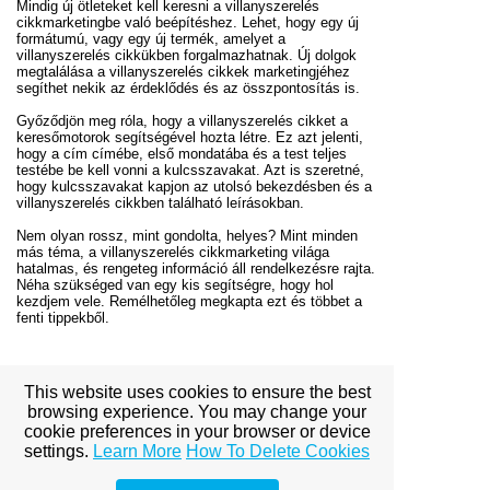
Mindig új ötleteket kell keresni a villanyszerelés
cikkmarketingbe való beépítéshez. Lehet, hogy egy új
formátumú, vagy egy új termék, amelyet a
villanyszerelés cikkükben forgalmazhatnak. Új dolgok
megtalálása a villanyszerelés cikkek marketingjéhez
segíthet nekik az érdeklődés és az összpontosítás is.
Győződjön meg róla, hogy a villanyszerelés cikket a
keresőmotorok segítségével hozta létre. Ez azt jelenti,
hogy a cím címébe, első mondatába és a test teljes
testébe be kell vonni a kulcsszavakat. Azt is szeretné,
hogy kulcsszavakat kapjon az utolsó bekezdésben és a
villanyszerelés cikkben található leírásokban.
Nem olyan rossz, mint gondolta, helyes? Mint minden
más téma, a villanyszerelés cikkmarketing világa
hatalmas, és rengeteg információ áll rendelkezésre rajta.
Néha szükséged van egy kis segítségre, hogy hol
kezdjem vele. Remélhetőleg megkapta ezt és többet a
fenti tippekből.
Copyright Masszázs
This website uses cookies to ensure the best
browsing experience. You may change your
cookie preferences in your browser or device
settings.
Learn More
How To Delete Cookies
View full site