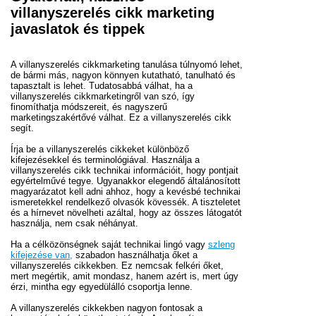
villanyszerelés cikk marketing
javaslatok és tippek
A villanyszerelés cikkmarketing tanulása túlnyomó lehet,
de bármi más, nagyon könnyen kutatható, tanulható és
tapasztalt is lehet. Tudatosabbá válhat, ha a
villanyszerelés cikkmarketingről van szó, így
finomíthatja módszereit, és nagyszerű
marketingszakértővé válhat. Ez a villanyszerelés cikk
segít.
Írja be a villanyszerelés cikkeket különböző
kifejezésekkel és terminológiával. Használja a
villanyszerelés cikk technikai információit, hogy pontjait
egyértelművé tegye. Ugyanakkor elegendő általánosított
magyarázatot kell adni ahhoz, hogy a kevésbé technikai
ismeretekkel rendelkező olvasók kövessék. A tiszteletet
és a hírnevet növelheti azáltal, hogy az összes látogatót
használja, nem csak néhányat.
Ha a célközönségnek saját technikai lingó vagy
szleng
kifejezése van,
szabadon használhatja őket a
villanyszerelés cikkekben. Ez nemcsak felkéri őket,
mert megértik, amit mondasz, hanem azért is, mert úgy
érzi, mintha egy egyedülálló csoportja lenne.
A villanyszerelés cikkekben nagyon fontosak a