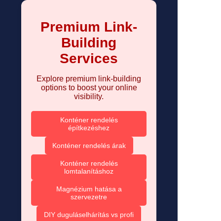
Premium Link-
Building
Services
Explore premium link-building
options to boost your online
visibility.
Konténer rendelés
építkezéshez
Konténer rendelés árak
Konténer rendelés
lomtalanításhoz
Magnézium hatása a
szervezetre
DIY duguláselhárítás vs profi