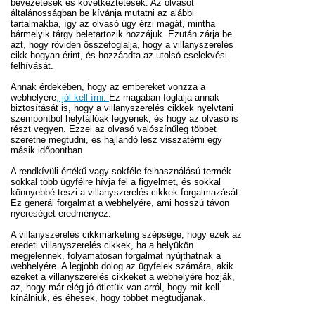
bevezetések és következtetések. Az olvasót
általánosságban be kívánja mutatni az alábbi
tartalmakba, így az olvasó úgy érzi magát, mintha
bármelyik tárgy beletartozik hozzájuk. Ezután zárja be
azt, hogy röviden összefoglalja, hogy a villanyszerelés
cikk hogyan érint, és hozzáadta az utolsó cselekvési
felhívását.
Annak érdekében, hogy az embereket vonzza a
webhelyére
, jól kell írni.
Ez magában foglalja annak
biztosítását is, hogy a villanyszerelés cikkek nyelvtani
szempontból helytállóak legyenek, és hogy az olvasó is
részt vegyen. Ezzel az olvasó valószínűleg többet
szeretne megtudni, és hajlandó lesz visszatérni egy
másik időpontban.
A rendkívüli értékű vagy sokféle felhasználású termék
sokkal több ügyfélre hívja fel a figyelmet, és sokkal
könnyebbé teszi a villanyszerelés cikkek forgalmazását.
Ez generál forgalmat a webhelyére, ami hosszú távon
nyereséget eredményez.
A villanyszerelés cikkmarketing szépsége, hogy ezek az
eredeti villanyszerelés cikkek, ha a helyükön
megjelennek, folyamatosan forgalmat nyújthatnak a
webhelyére. A legjobb dolog az ügyfelek számára, akik
ezeket a villanyszerelés cikkeket a webhelyére hozják,
az, hogy már elég jó ötletük van arról, hogy mit kell
kínálniuk, és éhesek, hogy többet megtudjanak.