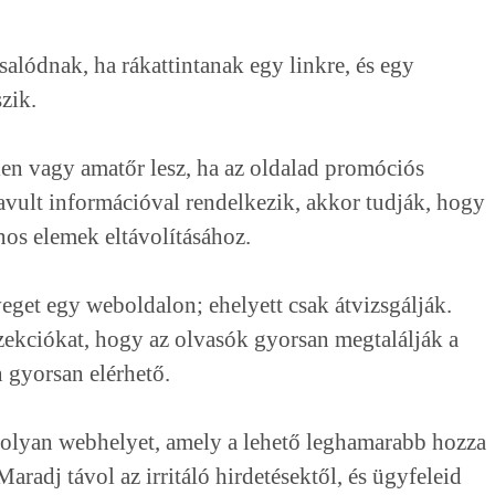
alódnak, ha rákattintanak egy linkre, és egy
zik.
len vagy amatőr lesz, ha az oldalad promóciós
elavult információval rendelkezik, akkor tudják, hogy
znos elemek eltávolításához.
eget egy weboldalon; ehelyett csak átvizsgálják.
zekciókat, hogy az olvasók gyorsan megtalálják a
n gyorsan elérhető.
 olyan webhelyet, amely a lehető leghamarabb hozza
aradj távol az irritáló hirdetésektől, és ügyfeleid