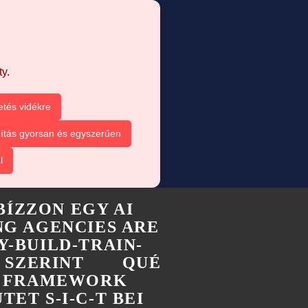
y.
etés vidékre
ítás gyorsan és egyszerűen
l
BÍZZON EGY AI
G AGENCIES ARE
Y-BUILD-TRAIN-
 SZERINT
QUÉ
-T FRAMEWORK
TET S-I-C-T BEI