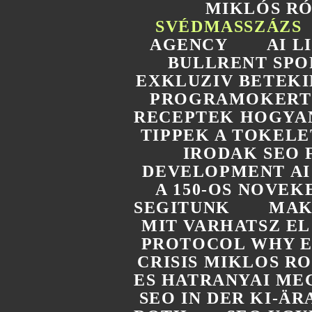
MIKLÓS R
SVÉDMASSZÁZS
AGENCY
AI 
BULLRENT SPO
EXKLUZIV BETEKI
PROGRAMOKERT 
RECEPTEK HOGYAN
TIPPEK A TOKELE
IRODAK SEO 
DEVELOPMENT AI
A 150-OS NOVEK
SEGITUNK
MAK
MIT VARHATSZ E
PROTOCOL WHY E
CRISIS MIKLOS R
ES HATRANYAI ME
SEO IN DER KI-Ä