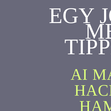
EGY 
ME
TIP
AI M
HAC
HA