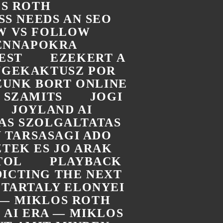
OS ROTH
SS NEEDS AN SEO
W VS FOLLOW
DENNAPOKRA
EST
EZEKERT A
UGEKAKTUSZ POR
ZUNK BORT ONLINE
 SZAMITS
JOGI
JOYLAND AI
TAS SZOLGALTATAS
 TARSASAGI ADO
TEK ES JO ARAK
TOL
PLAYBACK
ICTING THE NEXT
 TARTALY ELONYEI
A — MIKLOS ROTH
E AI ERA — MIKLOS