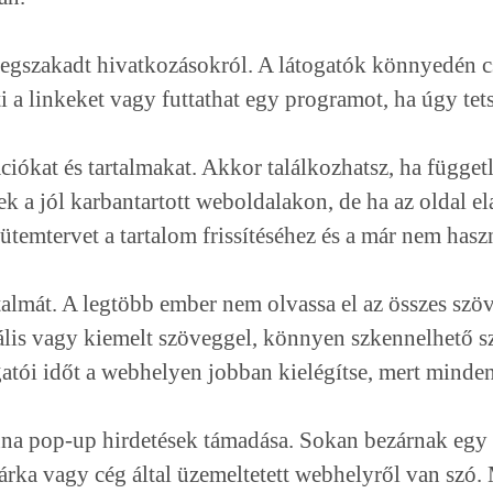
megszakadt hivatkozásokról. A látogatók könnyedén cs
 a linkeket vagy futtathat egy programot, ha úgy tets
ciókat és tartalmakat. Akkor találkozhatsz, ha függet
nek a jól karbantartott weboldalakon, de ha az oldal 
i ütemtervet a tartalom frissítéséhez és a már nem has
lmát. A legtöbb ember nem olvassa el az összes szöv
ális vagy kiemelt szöveggel, könnyen szkennelhető s
gatói időt a webhelyen jobban kielégítse, mert minde
onna pop-up hirdetések támadása. Sokan bezárnak egy
árka vagy cég által üzemeltetett webhelyről van szó. M