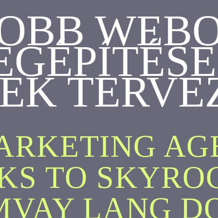
JOBB WEB
GÉPÍTÉSE
PEK TERVE
ARKETING A
KS TO SKYRO
MVAY LANG D