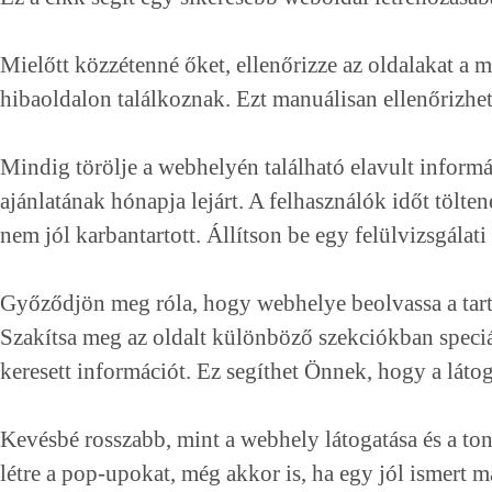
Mielőtt közzétenné őket, ellenőrizze az oldalakat a 
hibaoldalon találkoznak. Ezt manuálisan ellenőrizheti
Mindig törölje a webhelyén található elavult informá
ajánlatának hónapja lejárt. A felhasználók időt tölte
nem jól karbantartott. Állítson be egy felülvizsgálat
Győződjön meg róla, hogy webhelye beolvassa a tarta
Szakítsa meg az oldalt különböző szekciókban speci
keresett információt. Ez segíthet Önnek, hogy a láto
Kevésbé rosszabb, mint a webhely látogatása és a t
létre a pop-upokat, még akkor is, ha egy jól ismert m