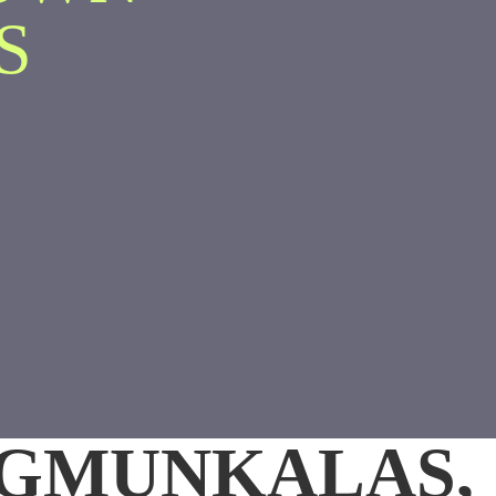
S
EGMUNKALAS,