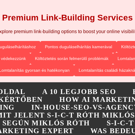
Premium Link-Building Services
xplore premium link-building options to boost your online visibilit
uguláselhárításhoz
Pontos duguláselhárítás kamerával
Költözt
n védekezzünk
Költöztetés során felmerülő problémák
Lomtalan
Lomtalanítás gyorsan és hatékonyan
Lomtalanítás családi házakná
OLDAL
A 10 LEGJOBB SEO
KÉRTŐBEN
HOW AI MARKETIN
ING
IN-HOUSE-SEO-VS-AGENC
MIT JELENT S-I-C-T RÓTH MIKLÓS
-T SEGÚN MIKLÓS RÓTH
S-I-C
MARKETING EXPERT
WAS BEDEU