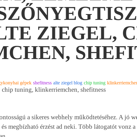
 SZŐNYEGTISZ
TE ZIEGEL, C
CHEN, SHEFI
gykonyhai gépek
shefitness
alte ziegel blog
chip tuning
klinkerriemche
l, chip tuning, klinkerriemchen, shefitness
fontosságú a sikeres webhely működtetéséhez. A jó w
 és megbízható érzést ad neki. Több látogatót vonz a
an.