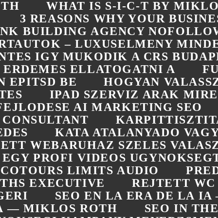
ÓTH
WHAT IS S-I-C-T BY MIKL
3 REASONS WHY YOUR BUSINE
LINK BUILDING AGENCY NOFOLLO
RTAUTOK – LUXUSELMENY MIN
NTES IGY MUKODIK A CRS BUDAP
ERDEMES ELLATOGATNI A
F
 EPITSD BE
HOGYAN VALASS
TES
IPAD SZERVIZ ARAK MIRE
FEJLODESE AI MARKETING SEO
 CONSULTANT
KARPITTISZTI
EDES
KATA ATALANYADO VAGY
ETT WEBARUHAZ SZELES VALASZ
L EGY PROFI VIDEOS UGYNOKSEG
COTOURS LIMITS AUDIO
PRED
OTHS EXECUTIVE
REJTETT WC
GERI
SEO EN LA ERA DE LA I
RA — MIKLOS ROTH
SEO IN TH