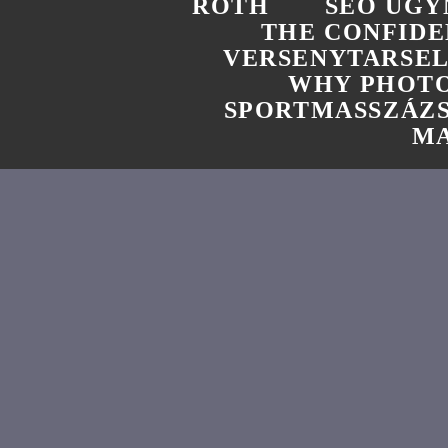
ROTH
SEO UGY
THE CONFIDE
VERSENYTARSE
WHY PHOTO
SPORTMASSZÁZ
MA