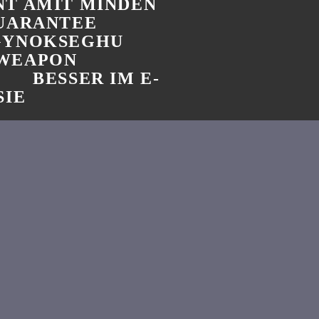
T AMIT MINDEN
GUARANTEE
GYNOKSEGHU
 WEAPON
BESSER IM E-
SIE