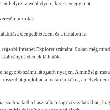
seit helyezi a webhelyére, keressen egy újat.
 keresőmotorokat.
akítása elengedhetetlen, és a tartalom is.
 régebbi Internet Explorer számára. Sokan még mind
ó szabványos elemek láthatók.
 nagyobb számú látogatót nyerjen. A minőségi meta
a rosszul átgondoltad a meta-címkéket, amelyek nem t
használnia kell a használhatósági vizsgálatokban, ho
en javítja és javítja a webhelyed életét.