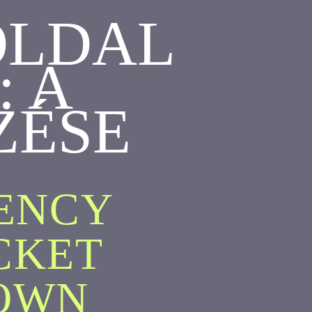
OLDAL
: A
ZÉSE
GENCY
CKET
OWN