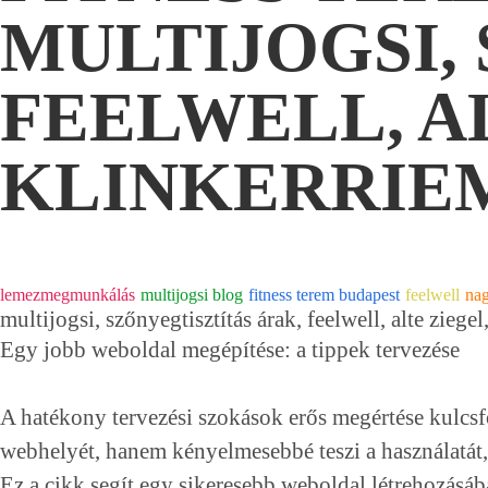
MULTIJOGSI,
FEELWELL, AL
KLINKERRIEM
lemezmegmunkálás
multijogsi blog
fitness terem budapest
feelwell
na
multijogsi, szőnyegtisztítás árak, feelwell, alte ziege
Egy jobb weboldal megépítése: a tippek tervezése
A hatékony tervezési szokások erős megértése kulcs
webhelyét, hanem kényelmesebbé teszi a használatát,
Ez a cikk segít egy sikeresebb weboldal létrehozásáb