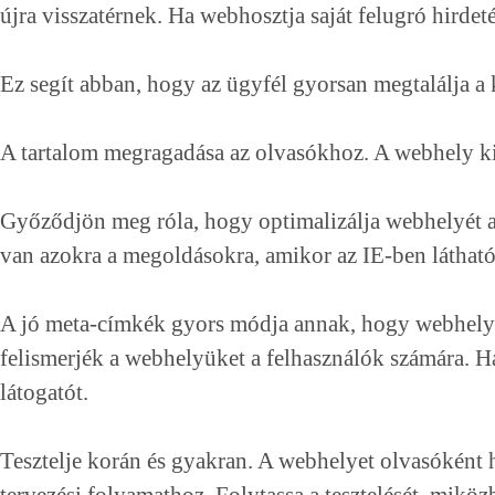
újra visszatérnek. Ha webhosztja saját felugró hirdeté
Ez segít abban, hogy az ügyfél gyorsan megtalálja a
A tartalom megragadása az olvasókhoz. A webhely kial
Győződjön meg róla, hogy optimalizálja webhelyét a
van azokra a megoldásokra, amikor az IE-ben láthat
A jó meta-címkék gyors módja annak, hogy webhelye
felismerjék a webhelyüket a felhasználók számára. H
látogatót.
Tesztelje korán és gyakran. A webhelyet olvasóként 
tervezési folyamathoz. Folytassa a tesztelését, miközb